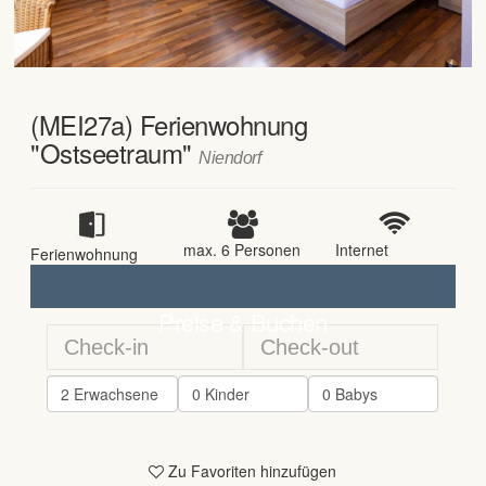
(MEI27a) Ferienwohnung
odus
"Ostseetraum"
Niendorf
max.
6
Personen
Internet
Ferienwohnung
dus
Preise & Buchen
Zu Favoriten hinzufügen