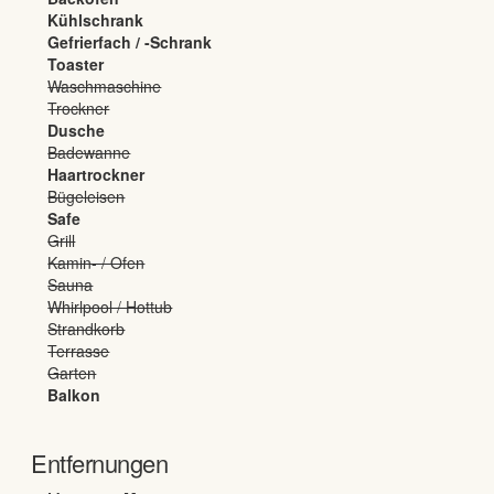
Kühlschrank
Gefrierfach / -Schrank
Toaster
Waschmaschine
Trockner
Dusche
Badewanne
Haartrockner
Bügeleisen
Safe
Grill
Kamin- / Ofen
Sauna
Whirlpool / Hottub
Strandkorb
Terrasse
Garten
Balkon
Entfernungen